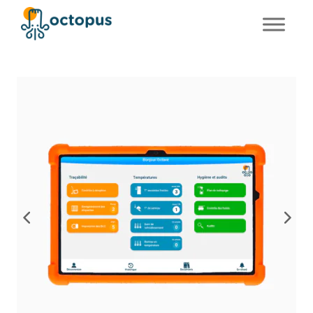
FR
EN