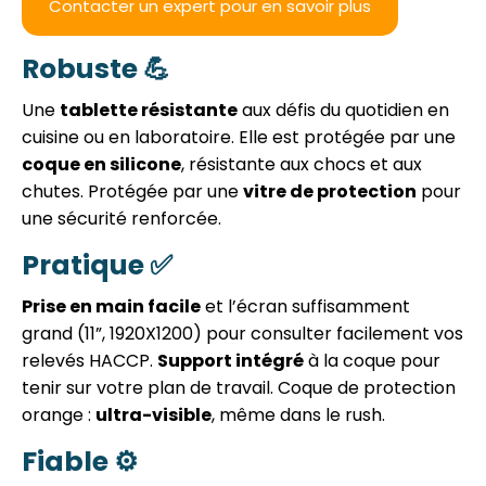
Contacter un expert pour en savoir plus
Robuste 💪
Une
tablette résistante
aux défis du quotidien en
cuisine ou en laboratoire. Elle est p
rotégée par une
coque en silicone
, résistante aux chocs et aux
chutes.
Protégée par une
vitre de protection
pour
une sécurité renforcée.
Pratique ✅
Prise en main facile
et l’écran suffisamment
grand (11”, 1920X1200) pour consulter facilement vos
relevés HACCP.
Support intégré
à la coque pour
tenir sur votre plan de travail.
Coque de protection
orange :
ultra-visible
, même dans le rush.
Fiable ⚙️