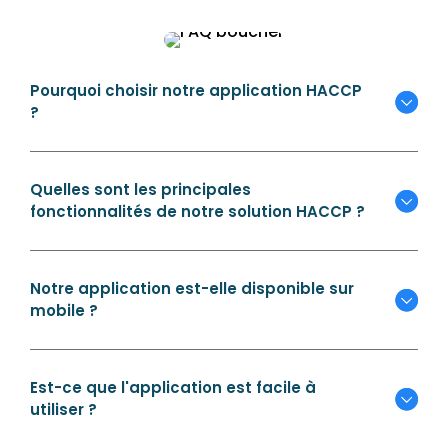
Son expertise, sa pédagogie et sa patience ont 
rendu la formation très enrichissante et efficace. 
Je recommande vivement Mostafa à toute 
personne souhaitant bénéficier d’un 
Pourquoi choisir notre application HACCP
accompagnement de qualité sur Octopus.
?
Merci encore pour votre aide et votre implication 
!
Quelles sont les principales
fonctionnalités de notre solution HACCP ?
Notre application est-elle disponible sur
mobile ?
Est-ce que l'application est facile à
utiliser ?