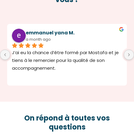
emmanuel yana M.
a month ago
J’ai eu la chance d’être formé par Mostafa et je 
tiens à le remercier pour la qualité de son 
accompagnement.
Mostafa a été très agréable, disponible et à 
l’écoute de mes besoins. Il a su répondre à 
toutes mes questions avec réactivité et 
professionnalisme. Ses explications étaient 
simples, claires et faciles à comprendre, ce qui a 
On répond à toutes vos
grandement facilité mon apprentissage.
questions