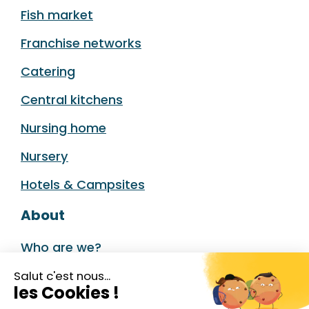
Fish market
Franchise networks
Catering
Central kitchens
Nursing home
Nursery
Hotels & Campsites
About
Who are we?
Our partners
Salut c'est nous...
les Cookies !
Contact us