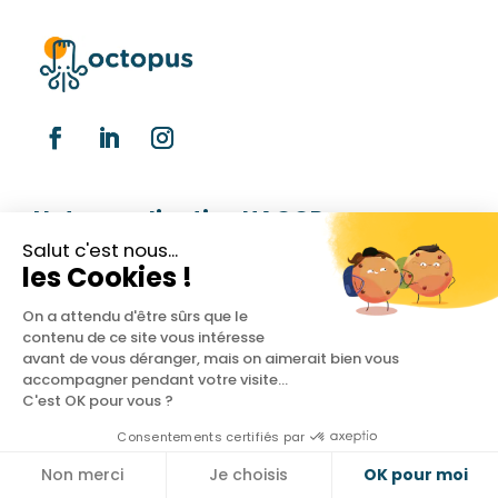
Notre application HACCP
Salut c'est nous...
Traçabilité
les Cookies !
Températures
On a attendu d'être sûrs que le
contenu de ce site vous intéresse
avant de vous déranger, mais on aimerait bien vous
Plan de nettoyage
accompagner pendant votre visite...
C'est OK pour vous ?
Livraisons
Consentements certifiés par
Tableau de bord
Non merci
Je choisis
OK pour moi
Cookies