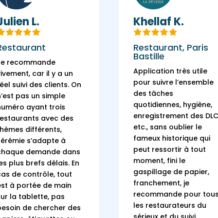
Julien L.
Khellaf K.
Restaurant
Restaurant, Paris
Bastille
Je recommande
Application très utile
vivement, car il y a un
pour suivre l’ensemble
réel suivi des clients. On
des tâches
n’est pas un simple
quotidiennes, hygiène,
numéro ayant trois
enregistrement des DLC
restaurants avec des
etc., sans oublier le
thèmes différents,
fameux historique qui
Jérémie s’adapte à
peut ressortir à tout
chaque demande dans
moment, fini le
les plus brefs délais.
En
gaspillage de papier,
cas de contrôle, tout
franchement, je
est à portée de main
recommande pour tou
sur la tablette, pas
les restaurateurs du
besoin de chercher des
sérieux et du suivi…