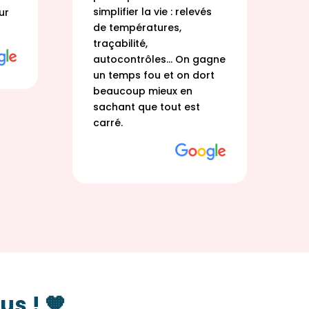
simplifier la vie : relevés
s
ur
de températures,
e
traçabilité,
L
autocontrôles… On gagne
e
un temps fou et on dort
c
beaucoup mieux en
l
sachant que tout est
p
carré.
J
us ! 🧡