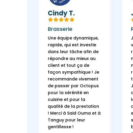
.
Cindy T.
Brasserie
Une équipe dynamique,
le suivi
rapide, qui est investie
 mon
dans leur tâche afin de
uis 2
répondre au mieux au
iment
client et tout ça de
isation,
façon sympathique ! Je
 Ils nous
recommande vivement
et
de passer par Octopus
ivi avec
pour la sérénité en
t très
cuisine et pour la
de nos
qualité de la prestation
!
Merci à Said Ouma et à
Tanguy pour leur
gentillesse !