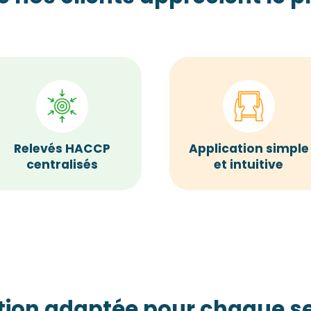
Relevés HACCP
Application simple
centralisés
et intuitive
tion adaptée pour chaque se