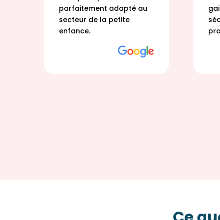
parfaitement adapté au
gai
secteur de la petite
séc
à
enfance.
pro
us
Ce que