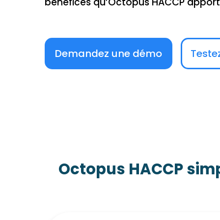
bénéfices qu’Octopus HACCP apporte
Demandez une démo
Teste
Octopus HACCP simpli