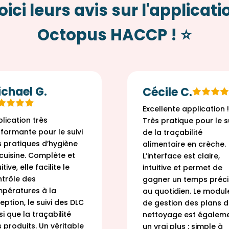
oici leurs avis sur l'applicati
Octopus HACCP ! ⭐
chael G.
Cécile C.
Excellente application !
lication très
Très pratique pour le su
formante pour le suivi
de la traçabilité
 pratiques d’hygiène
alimentaire en crèche.
cuisine. Complète et
L’interface est claire,
itive, elle facilite le
intuitive et permet de
trôle des
gagner un temps préci
pératures à la
au quotidien. Le modul
eption, le suivi des DLC
de gestion des plans 
si que la traçabilité
nettoyage est égalem
 produits. Un véritable
un vrai plus : simple à