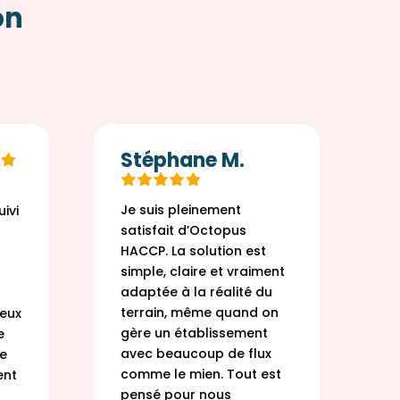
on
Stéphane M.
Je suis pleinement
O
ivi
satisfait d’Octopus
c
HACCP. La solution est
q
simple, claire et vraiment
p
adaptée à la réalité du
d
terrain, même quand on
c
eux
gère un établissement
p
e
avec beaucoup de flux
s
de
comme le mien. Tout est
D
ent
pensé pour nous
t