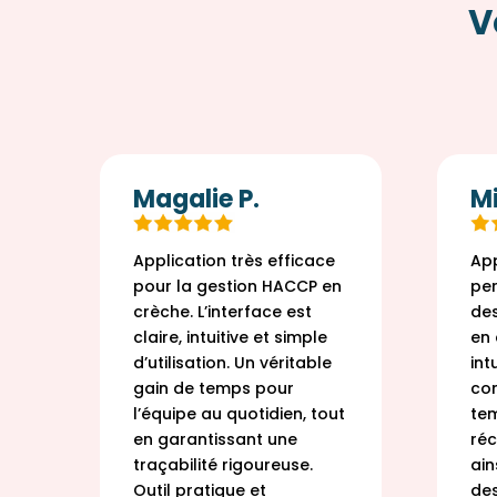
V
Magalie P.
Mi
Application très efficace
App
pour la gestion HACCP en
per
a
crèche. L’interface est
des
t
claire, intuitive et simple
en 
d’utilisation. Un véritable
intu
gain de temps pour
con
et
l’équipe au quotidien, tout
tem
en garantissant une
réc
traçabilité rigoureuse.
ain
t
Outil pratique et
des