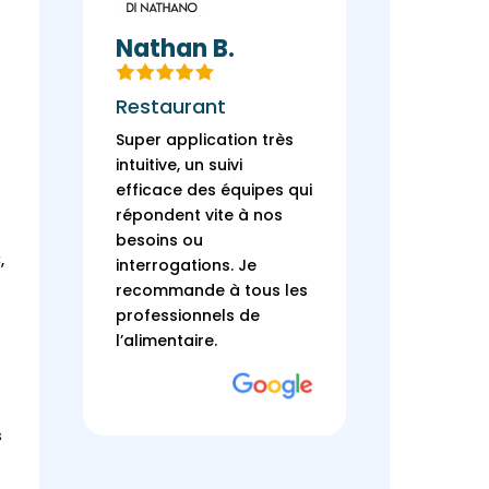
Nathan B.
Le Qu
Mers
Restaurant
Restau
Super application très
Adoptée
intuitive, un suivi
mois et
efficace des équipes qui
INDISPE
répondent vite à nos
toute l’
besoins ou
d’utilis
,
interrogations.
Je
peu oné
recommande à tous les
l’applic
professionnels de
parfait
l’alimentaire.
besoins
de l’éq
permet 
ajustem
s
sent vra
avons e