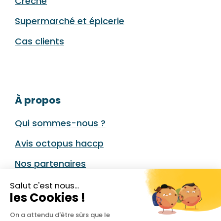
Crèche
Supermarché et épicerie
Cas clients
À propos
Qui sommes-nous ?
Avis octopus haccp
Nos partenaires
Nous contacter
Salut c'est nous...
les Cookies !
Parrainage Octopus HACCP
On a attendu d'être sûrs que le