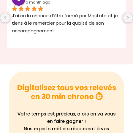
a month ago
J’ai eu la chance d’être formé par Mostafa et je 
tiens à le remercier pour la qualité de son 
accompagnement.
Mostafa a été très agréable, disponible et à 
l’écoute de mes besoins. Il a su répondre à 
toutes mes questions avec réactivité et 
professionnalisme. Ses explications étaient 
simples, claires et faciles à comprendre, ce qui a 
grandement facilité mon apprentissage.
Digitalisez tous vos relevés
en 30 min chrono ⏱️
Son expertise, sa pédagogie et sa patience ont 
rendu la formation très enrichissante et efficace. 
Votre temps est précieux, alors on va vous
Je recommande vivement Mostafa à toute 
en faire gagner !
personne souhaitant bénéficier d’un 
Nos experts métiers répondent à vos
accompagnement de qualité sur Octopus.