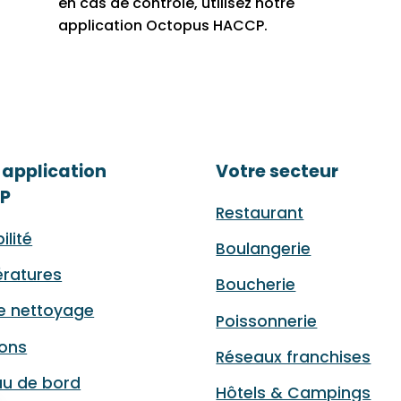
en cas de contrôle, utilisez notre
application Octopus HACCP.
 application
Votre secteur
P
Restaurant
ilité
Boulangerie
ratures
Boucherie
e nettoyage
Poissonnerie
sons
Réseaux franchises
au de bord
Hôtels & Campings