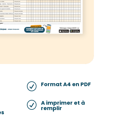
Format A4 en PDF
R
A imprimer et à
R
remplir
es