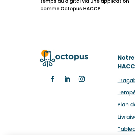
temps au digital via une application
comme Octopus HACCP.
Notre
HACC
Traçab
Tempé
Plan d
Livrai
Table