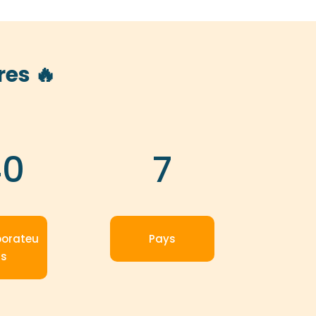
res
🔥
40
7
borateu
Pays
rs