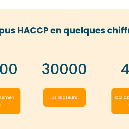
pus HACCP en quelques chiff
00
30000
ssemen
Utilisateurs
Colla
s