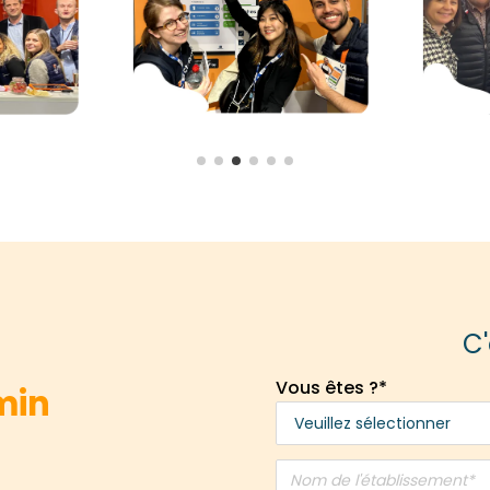
C'
Vous êtes ?
*
min