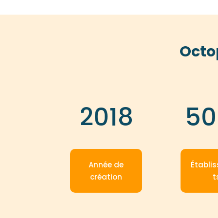
Octo
2018
50
Année de
Établi
création
t