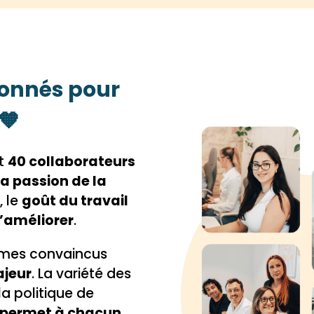
ionnés pour
🧡
st
40 collaborateurs
a passion de la
e
, le
goût du travail
s’améliorer
.
mes convaincus
ajeur
. La variété des
la politique de
permet à chacun