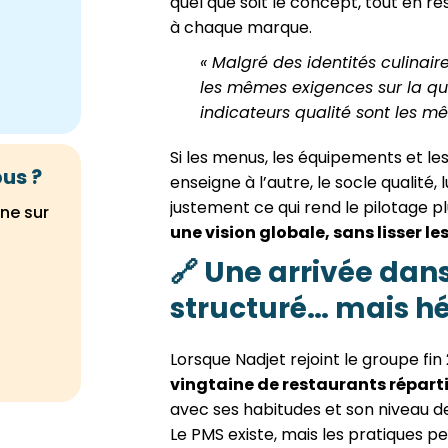
quel que soit le concept, tout en re
à chaque marque.
« Malgré des identités culinair
les mêmes exigences sur la qual
indicateurs qualité sont les mê
Si les menus, les équipements et les
pus ?
enseigne à l’autre, le socle qualité,
justement ce qui rend le pilotage p
ne sur
une vision globale, sans lisser l
🔗
Une arrivée dan
structuré… mais h
Lorsque Nadjet rejoint le groupe fi
vingtaine de restaurants répartis
avec ses habitudes et son niveau de
Le PMS existe, mais les pratiques peu