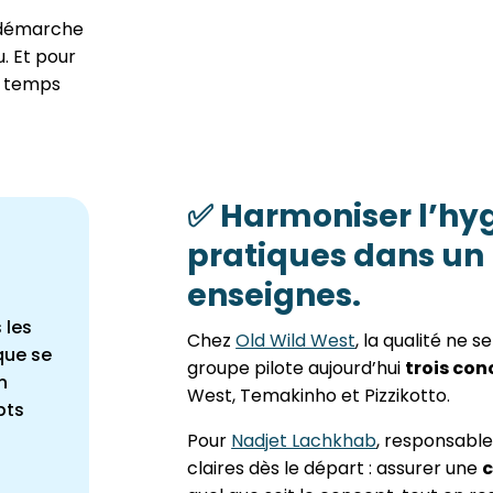
a démarche
. Et pour
en temps
✅
Harmoniser l’hyg
pratiques dans un
enseignes.
 les
Chez
Old Wild West
, la qualité ne s
que se
groupe pilote aujourd’hui
trois con
n
West, Temakinho et Pizzikotto.
pts
Pour
Nadjet Lachkhab
, responsable 
claires dès le départ : assurer une
c