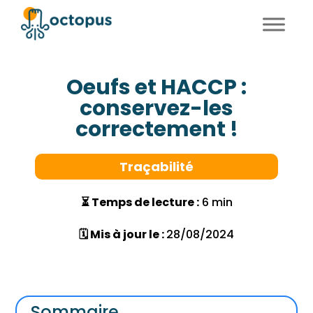
FR
EN
Oeufs et HACCP :
conservez-les
correctement !
Traçabilité
⏳ Temps de lecture :
6 min
🗓 Mis à jour le :
28/08/2024
Sommaire