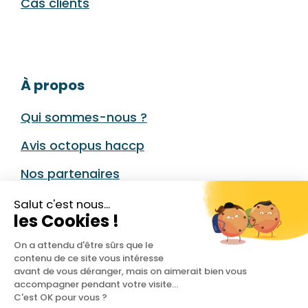
Cas clients
À propos
Qui sommes-nous ?
Avis octopus haccp
Nos partenaires
Nous contacter
Salut c'est nous...
les Cookies !
Parrainage Octopus HACCP
On a attendu d'être sûrs que le
Conditions générales
contenu de ce site vous intéresse
avant de vous déranger, mais on aimerait bien vous
accompagner pendant votre visite...
Conditions de l’Offre de Parrainage
C'est OK pour vous ?