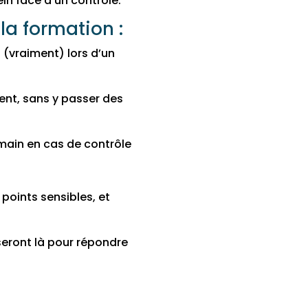
ein face à un contrôle.
a formation :
 (vraiment) lors d’un
nt, sans y passer des
main en cas de contrôle
s points sensibles, et
seront là pour répondre