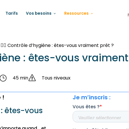
Tarifs
Vos besoins
Ressources
>
🕵️‍♀️ Contrôle d’hygiène : êtes-vous vraiment prêt ?
ygiène : êtes-vous vraiment
}
s
45 min
Tous niveaux
 !
Je m’inscris :
 : êtes-vous
n’importe quand… et