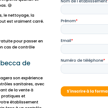
pas. 😅
s, le nettoyage, la
tout est vraiment carré.
ratuite pour passer en
 en cas de contrôle
Rebecca de
tagera son expérience
trôles sanitaires, avec
ant de la vente à
 pratiques et
votre établissement