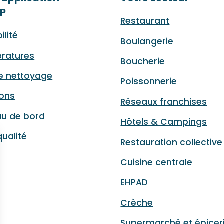
P
Restaurant
ilité
Boulangerie
ratures
Boucherie
e nettoyage
Poissonnerie
sons
Réseaux franchises
au de bord
Hôtels & Campings
qualité
Restauration collective
Cuisine centrale
EHPAD
Crèche
Supermarché et épicer