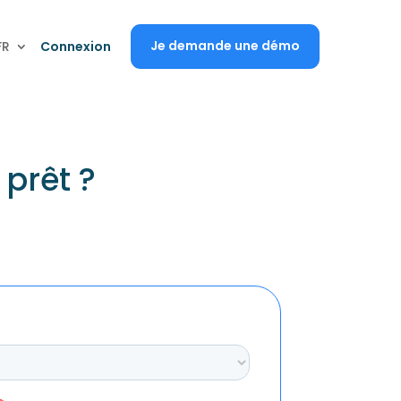
Je demande une démo
FR
Connexion
 prêt ?