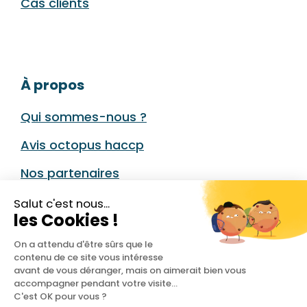
Cas clients
À propos
Qui sommes-nous ?
Avis octopus haccp
Nos partenaires
Nous contacter
Salut c'est nous...
les Cookies !
Parrainage Octopus HACCP
On a attendu d'être sûrs que le
Conditions générales
contenu de ce site vous intéresse
avant de vous déranger, mais on aimerait bien vous
accompagner pendant votre visite...
Conditions de l’Offre de Parrainage
C'est OK pour vous ?