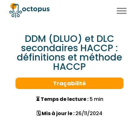
FR
EN
DDM (DLUO) et DLC
secondaires HACCP :
définitions et méthode
HACCP
Traçabilité
⏳ Temps de lecture :
5 min
🗓 Mis à jour le :
26/11/2024