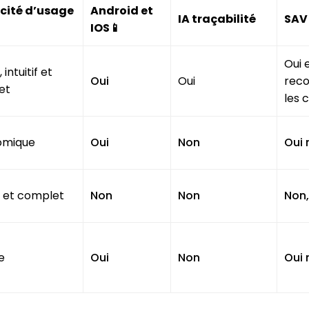
icité d’usage
Android et
IA traçabilité
SAV 
IOS📱
Oui 
 intuitif et
Oui
Oui
rec
et
les c
omique
Oui
Non
Oui 
 et complet
Non
Non
Non,
e
Oui
Non
Oui 