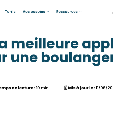
Tarifs
Vos besoins
Ressources
la meilleure app
 une boulanger
emps de lecture :
10 min
🗓 Mis à jour le :
11/06/20