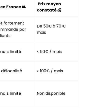
Prix moyen
en France 👥
constaté 💰
et fortement
De 50€ à 70 €
ommandé par
mois
lients
mais limité
< 50€ / mois
 délocalisé
> 100€ / mois
mais limité
Non disponible