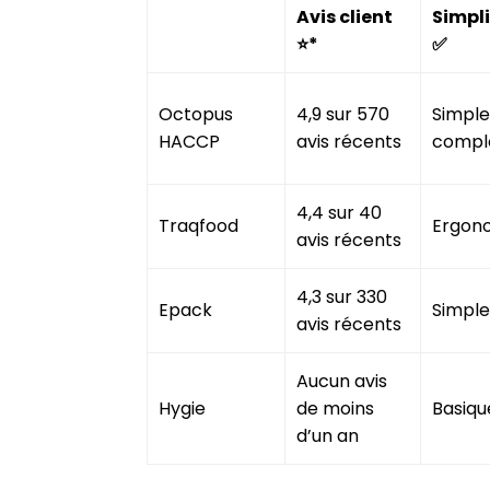
A
vis client
Simpl
⭐*
✅
Octopus
4,9 sur 570
Simple,
HACCP
avis récents
compl
4,4 sur 40
Traqfood
Ergon
avis récents
4,3 sur 330
Epack
Simple
avis récents
Aucun avis
Hygie
de moins
Basiqu
d’un an