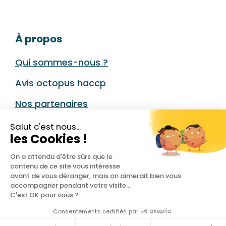
À propos
Qui sommes-nous ?
Avis octopus haccp
Nos partenaires
Nous contacter
Salut c'est nous...
les Cookies !
Parrainage Octopus HACCP
On a attendu d'être sûrs que le
Conditions générales
contenu de ce site vous intéresse
avant de vous déranger, mais on aimerait bien vous
Conditions de l’Offre de Parrainage
accompagner pendant votre visite...
C'est OK pour vous ?
Consentements certifiés par