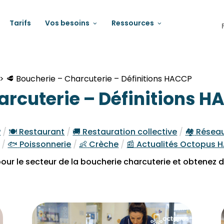
Tarifs
Vos besoins
Ressources
>
🥩 Boucherie – Charcuterie – Définitions HACCP
arcuterie – Définitions 
P
/
🍽️ Restaurant
/
🚚
Restauration collective
/
🏘️
Réseau
/
🐟
Poissonnerie
/
👶
Crèche
/
📰 Actualités Octopus
our le secteur de la boucherie charcuterie et obtenez 