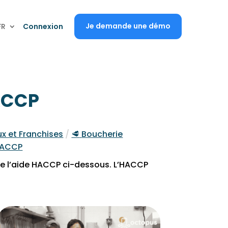
Je demande une démo
FR
Connexion
HACCP
x et Franchises
/
🥩
Boucherie
 HACCP
de l’aide HACCP ci-dessous. L’HACCP